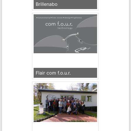
Brillenabo
Flair com f.o.u.r.