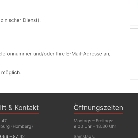
inischer Dienst).
elefonnummer und/oder Ihre E-Mail-Adresse an,
 möglich.
ift & Kontakt
Öffnungszeiten
. 47
Montags – Freitags:
sburg (Homberg)
9.00 Uhr – 18.30 Uhr
066 – 87 42
Samstags: