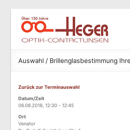
Zum
Inhalt
Optik
springen
Heger
Optik
&
Contactlinsen
Auswahl / Brillenglasbestimmung Ihrer
Zurück zur Terminauswahl
Datum/Zeit
06.08.2018, 12:30 - 12:45
Ort
Venator