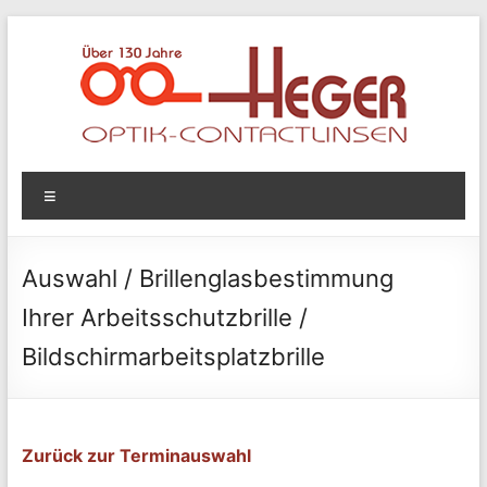
Zum
Inhalt
springen
Optik
Menü
Heger
Optik
Auswahl / Brillenglasbestimmung
&
Ihrer Arbeitsschutzbrille /
Contactlinsen
Bildschirmarbeitsplatzbrille
Zurück zur Terminauswahl