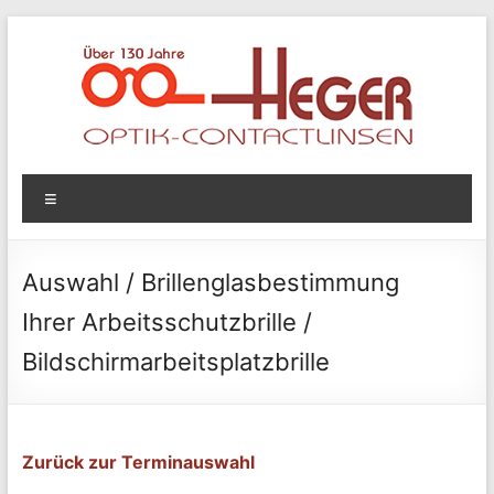
Zum
Inhalt
springen
Optik
Menü
Heger
Optik
Auswahl / Brillenglasbestimmung
&
Ihrer Arbeitsschutzbrille /
Contactlinsen
Bildschirmarbeitsplatzbrille
Zurück zur Terminauswahl