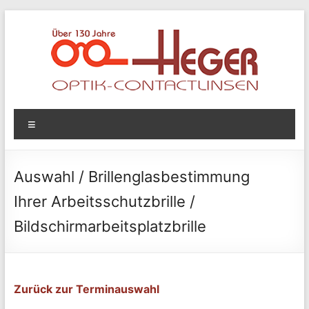
Zum
Inhalt
springen
Optik
Menü
Heger
Optik
Auswahl / Brillenglasbestimmung
&
Ihrer Arbeitsschutzbrille /
Contactlinsen
Bildschirmarbeitsplatzbrille
Zurück zur Terminauswahl