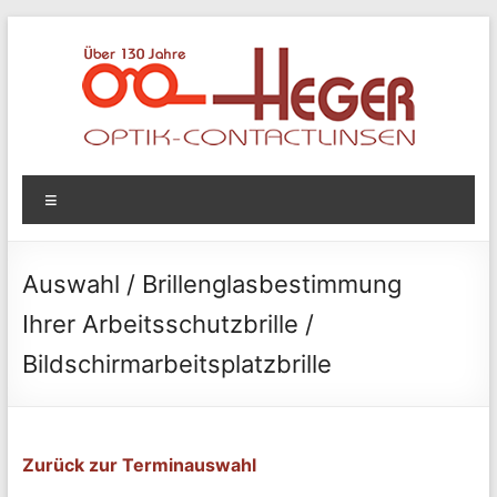
Zum
Inhalt
springen
Optik
Menü
Heger
Optik
Auswahl / Brillenglasbestimmung
&
Ihrer Arbeitsschutzbrille /
Contactlinsen
Bildschirmarbeitsplatzbrille
Zurück zur Terminauswahl